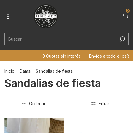
0
3 Cuotas sin interés
Envíos a todo el país
6
Inicio
.
Dama
.
Sandalias de fiesta
Sandalias de fiesta
Ordenar
Filtrar