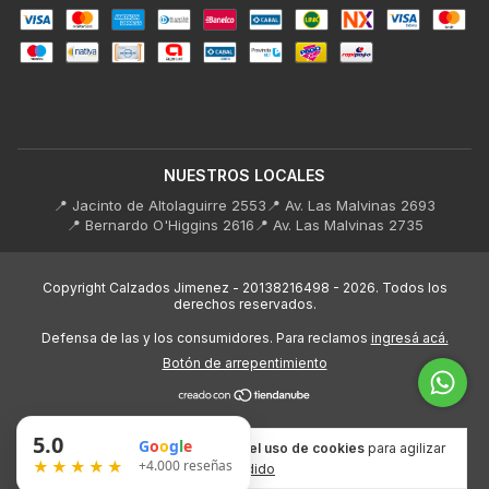
NUESTROS LOCALES
📍 Jacinto de Altolaguirre 2553
📍 Av. Las Malvinas 2693
📍 Bernardo O'Higgins 2616
📍 Av. Las Malvinas 2735
Copyright Calzados Jimenez - 20138216498 - 2026. Todos los
derechos reservados.
Defensa de las y los consumidores. Para reclamos
ingresá acá.
Botón de arrepentimiento
5.0
G
o
o
g
l
e
Al navegar por este sitio
aceptás el uso de cookies
para agilizar
★★★★★
+4.000 reseñas
tu experiencia de compra.
Entendido