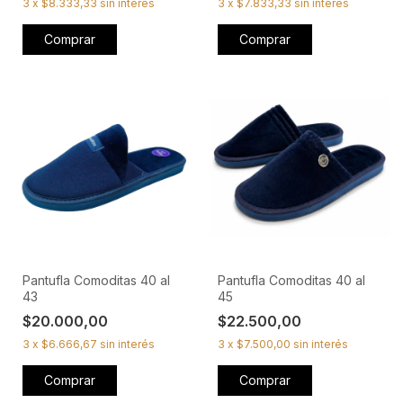
3
x
$8.333,33
sin interés
3
x
$7.833,33
sin interés
Comprar
Comprar
Pantufla Comoditas 40 al
Pantufla Comoditas 40 al
43
45
$20.000,00
$22.500,00
3
x
$6.666,67
sin interés
3
x
$7.500,00
sin interés
Comprar
Comprar