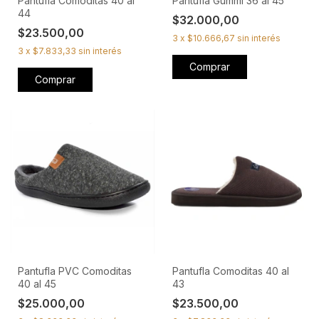
Pantufla Comoditas 40 al
Pantufla Gummi 36 al 45
44
$32.000,00
$23.500,00
3
x
$10.666,67
sin interés
3
x
$7.833,33
sin interés
Comprar
Comprar
Pantufla PVC Comoditas
Pantufla Comoditas 40 al
40 al 45
43
$25.000,00
$23.500,00