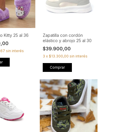
o Kitty 25 al 36
Zapatilla con cordón
elástico y abrojo 25 al 30
0,00
$39.900,00
,67
sin interés
3
x
$13.300,00
sin interés
ar
Comprar