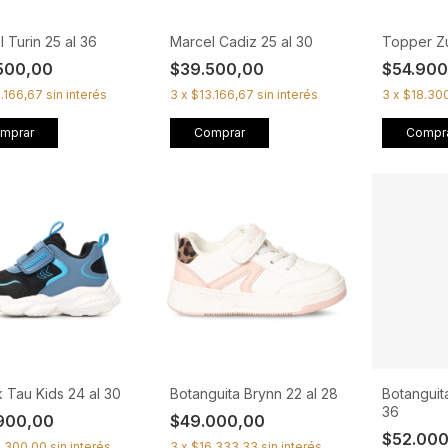
 Turin 25 al 36
Marcel Cadiz 25 al 30
Topper Zur
500,00
$39.500,00
$54.90
.166,67
sin interés
3
x
$13.166,67
sin interés
3
x
$18.30
mprar
Comprar
Compr
 Tau Kids 24 al 30
Botanguita Brynn 22 al 28
Botanguit
36
900,00
$49.000,00
$52.00
3.300,00
sin interés
3
x
$16.333,33
sin interés