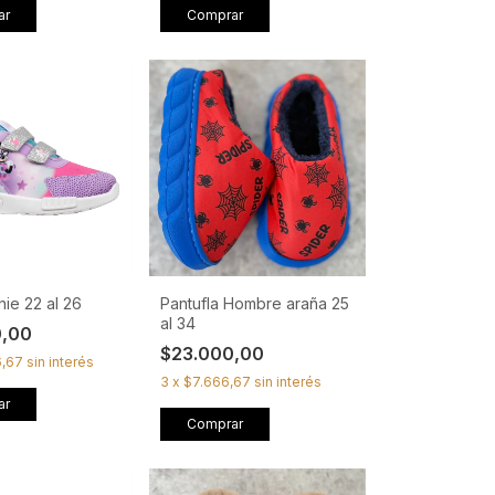
ar
Comprar
nie 22 al 26
Pantufla Hombre araña 25
al 34
0,00
$23.000,00
6,67
sin interés
3
x
$7.666,67
sin interés
ar
Comprar