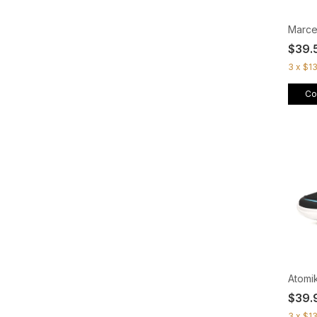
Marcel
$39.
3
x
$13
Co
Atomik
$39.
3
x
$1