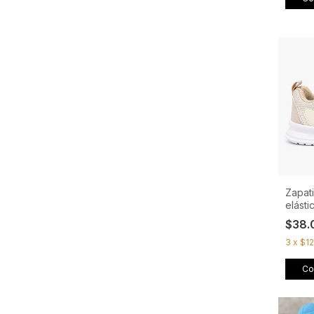
Zapati
elásti
$38.
3
x
$12
Co