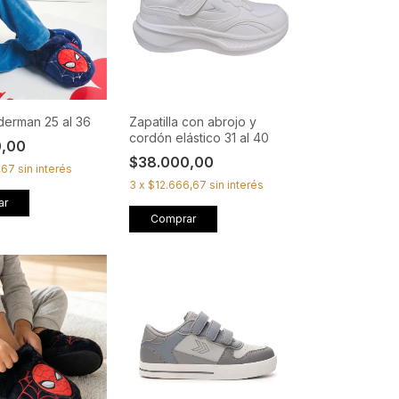
derman 25 al 36
Zapatilla con abrojo y
cordón elástico 31 al 40
0,00
$38.000,00
,67
sin interés
3
x
$12.666,67
sin interés
ar
Comprar