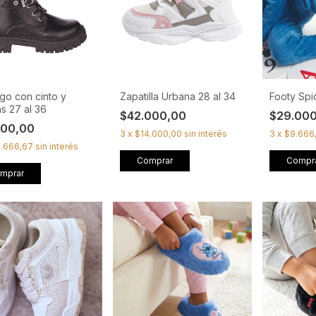
go con cinto y
Zapatilla Urbana 28 al 34
Footy Spi
as 27 al 36
$42.000,00
$29.00
000,00
3
x
$14.000,00
sin interés
3
x
$9.666
3.666,67
sin interés
Comprar
Compr
mprar