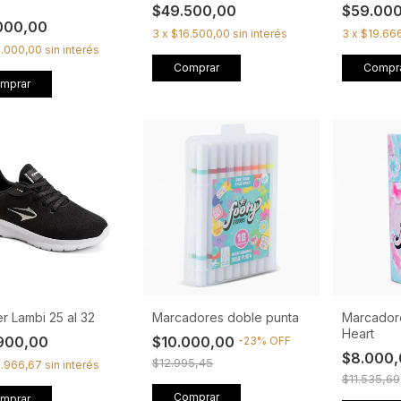
$49.500,00
$59.00
000,00
3
x
$16.500,00
sin interés
3
x
$19.66
4.000,00
sin interés
Comprar
Compr
mprar
r Lambi 25 al 32
Marcadores doble punta
Marcadore
Heart
900,00
$10.000,00
-
23
%
OFF
$8.000
$12.995,45
8.966,67
sin interés
$11.535,69
Comprar
mprar