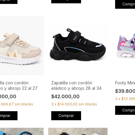
Compr
lla con cordón
Zapatilla con cordón
Footy Min
co y abrojo 22 al 27
elástico y abrojo 28 al 34
$39.80
000,00
$42.000,00
3
x
$13.26
.666,67
sin interés
3
x
$14.000,00
sin interés
Compr
mprar
Comprar