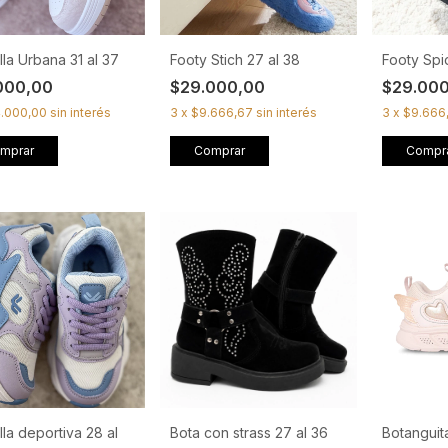
lla Urbana 31 al 37
Footy Stich 27 al 38
Footy Spi
000,00
$29.000,00
$29.00
4.000,00
sin interés
3
x
$9.666,67
sin interés
3
x
$9.666
mprar
Comprar
Compr
lla deportiva 28 al
Bota con strass 27 al 36
Botanguit