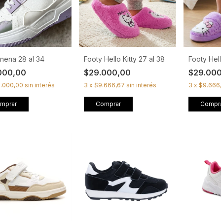
 nena 28 al 34
Footy Hello Kitty 27 al 38
Footy Hell
000,00
$29.000,00
$29.00
4.000,00
sin interés
3
x
$9.666,67
sin interés
3
x
$9.666
mprar
Comprar
Compr