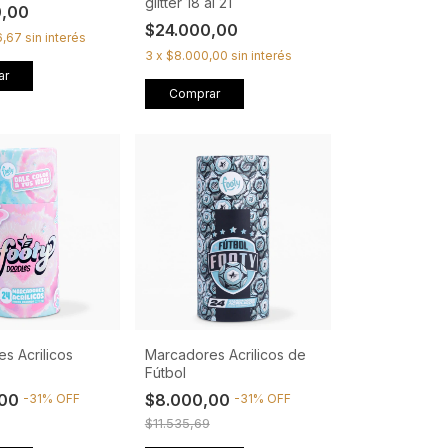
glitter 18 al 21
0,00
$24.000,00
6,67
sin interés
3
x
$8.000,00
sin interés
ar
Comprar
s Acrilicos
Marcadores Acrilicos de
Fútbol
,00
$8.000,00
-
31
%
OFF
-
31
%
OFF
$11.535,69