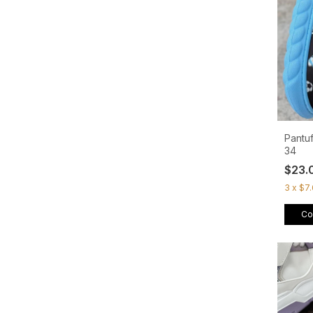
Pantuf
34
$23.
3
x
$7
Co