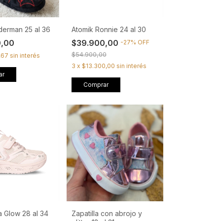
derman 25 al 36
Atomik Ronnie 24 al 30
0,00
$39.900,00
-
27
%
OFF
$54.900,00
,67
sin interés
3
x
$13.300,00
sin interés
ar
Comprar
a Glow 28 al 34
Zapatilla con abrojo y