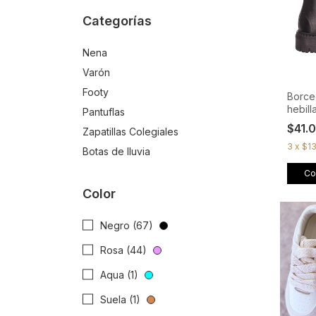
Categorías
Nena
Varón
Footy
Borce
hebill
Pantuflas
$41.
Zapatillas Colegiales
3
x
$1
Botas de lluvia
Co
Color
Negro (67)
Rosa (44)
Aqua (1)
Suela (1)