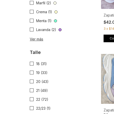
Marfil (2)
Crema (1)
Zapati
Menta (1)
$42.
3
x
$1
Lavanda (2)
Co
Ver más
Talle
18 (31)
19 (33)
20 (43)
21 (49)
22 (72)
22/23 (1)
Zapati