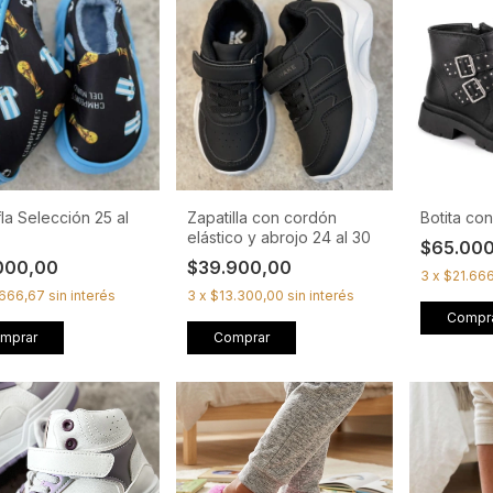
la Selección 25 al
Zapatilla con cordón
Botita con
elástico y abrojo 24 al 30
$65.00
000,00
$39.900,00
3
x
$21.66
.666,67
sin interés
3
x
$13.300,00
sin interés
Compr
mprar
Comprar