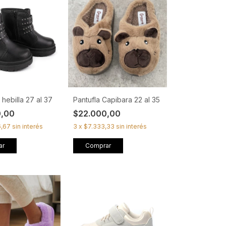
 hebilla 27 al 37
Pantufla Capibara 22 al 35
0,00
$22.000,00
6,67
sin interés
3
x
$7.333,33
sin interés
ar
Comprar