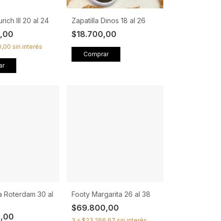
ich III 20 al 24
Zapatilla Dinos 18 al 26
0,00
$18.700,00
0,00
sin interés
Comprar
ar
a Roterdam 30 al
Footy Margarita 26 al 38
$69.800,00
0,00
3
x
$23.266,67
sin interés