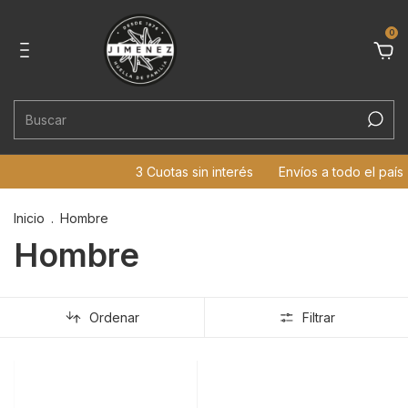
0
3 Cuotas sin interés
Envíos a todo el país
Inicio
.
Hombre
Hombre
Ordenar
Filtrar