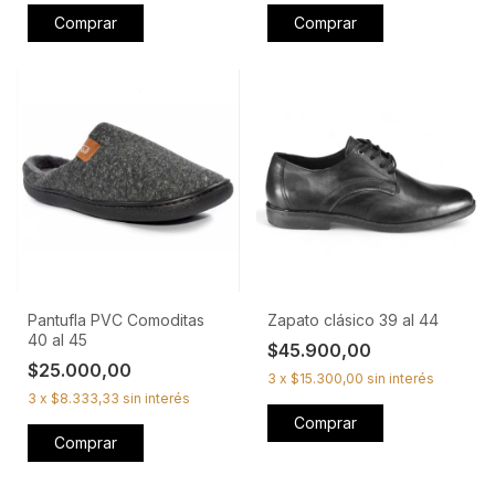
Comprar
Comprar
Pantufla PVC Comoditas
Zapato clásico 39 al 44
40 al 45
$45.900,00
$25.000,00
3
x
$15.300,00
sin interés
3
x
$8.333,33
sin interés
Comprar
Comprar