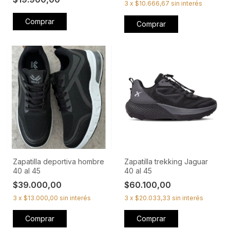
3
x
$10.666,67
sin interés
Comprar
Comprar
Zapatilla deportiva hombre
Zapatilla trekking Jaguar
40 al 45
40 al 45
$39.000,00
$60.100,00
3
x
$13.000,00
sin interés
3
x
$20.033,33
sin interés
Comprar
Comprar