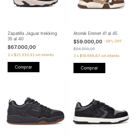
Zapatilla Jaguar trekking
Atomik Emmet 41 al 45
35 al 40
$59.000,00
-
38
%
OFF
$67.000,00
$94.900,00
3
x
$22.333,33
sin interés
3
x
$19.666,67
sin interés
Comprar
Comprar