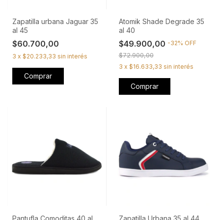
Zapatilla urbana Jaguar 35
Atomik Shade Degrade 35
al 45
al 40
$60.700,00
$49.900,00
-
32
%
OFF
$72.900,00
3
x
$20.233,33
sin interés
3
x
$16.633,33
sin interés
Comprar
Comprar
Pantufla Comoditas 40 al
Zapatilla Urbana 35 al 44