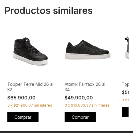
Productos similares
Topper Terre Mid 26 al
Atomik Fairfaxx 28 al
Toppe
32
34
$56
$65.900,00
$49.900,00
3
x
$1
3
x
$21.966,67
sin interés
3
x
$16.633,33
sin interés
C
Comprar
Comprar